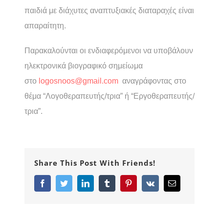
παιδιά με διάχυτες αναπτυξιακές διαταραχές είναι
απαραίτητη.
Παρακαλούνται οι ενδιαφερόμενοι να υποβάλουν
ηλεκτρονικά βιογραφικό σημείωμα
στο
logosnoos@gmail.com
αναγρ
άφοντας στο
θέμα “Λογοθεραπευτής/τρια” ή “Εργοθεραπευτής/
τρια”.
Share This Post With Friends!
Facebook
Twitter
LinkedIn
Tumblr
Pinterest
Vk
Email