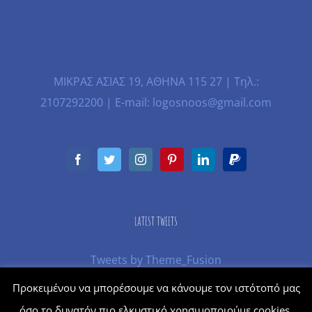
ΜΙΚΡΑΣ ΑΣΙΑΣ 19, ΑΘΗΝΑ 115 27 | Τηλ.:
2107292200 | E-mail: logosnoos@gmail.com
LATEST TWEETS
Tweets by Theme_Fusion
Προκειμένου να μπορέσουμε να κάνουμε τον ιστότοπό μας
όσο το δυνατόν πιο ελκυστικό χρησιμοποιούμε cookies.