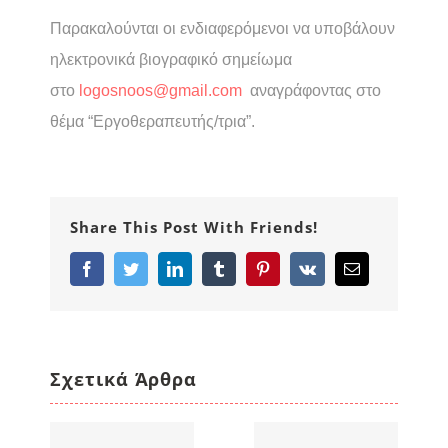
Παρακαλούνται οι ενδιαφερόμενοι να υποβάλουν
ηλεκτρονικά βιογραφικό σημείωμα
στο
logosnoos@gmail.com
αναγρ
άφοντας στο
θέμα “Εργοθεραπευτής/τρια”.
Share This Post With Friends!
Facebook
Twitter
LinkedIn
Tumblr
Pinterest
Vk
Email
Σχετικά Άρθρα