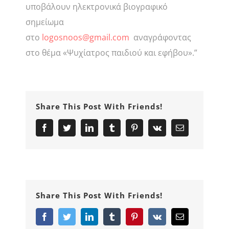
υποβάλουν ηλεκτρονικά βιογραφικό
σημείωμα
στο
logosnoos@gmail.com
αναγράφοντας
στο θέμα «Ψυχίατρος παιδιού και εφήβου».”
Share This Post With Friends!
Facebook
Twitter
LinkedIn
Tumblr
Pinterest
Vk
Email
Share This Post With Friends!
Facebook
Twitter
LinkedIn
Tumblr
Pinterest
Vk
Email