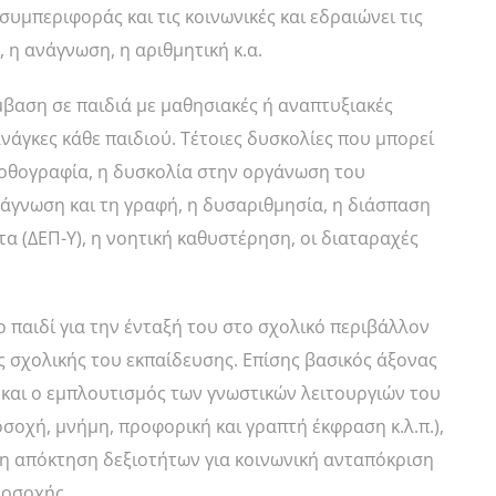
υμπεριφοράς και τις κοινωνικές και εδραιώνει τις
 η ανάγνωση, η αριθμητική κ.α.
μβαση σε παιδιά με μαθησιακές ή αναπτυξιακές
νάγκες κάθε παιδιού. Τέτοιες δυσκολίες που μπορεί
σορθογραφία, η δυσκολία στην οργάνωση του
άγνωση και τη γραφή, η δυσαριθμησία, η διάσπαση
α (ΔΕΠ-Υ), η νοητική καθυστέρηση, οι διαταραχές
 παιδί για την ένταξή του στο σχολικό περιβάλλον
ης σχολικής του εκπαίδευσης. Επίσης βασικός άξονας
 και ο εμπλουτισμός των γνωστικών λειτουργιών του
σοχή, μνήμη, προφορική και γραπτή έκφραση κ.λ.π.),
 η απόκτηση δεξιοτήτων για κοινωνική ανταπόκριση
ροσοχής.