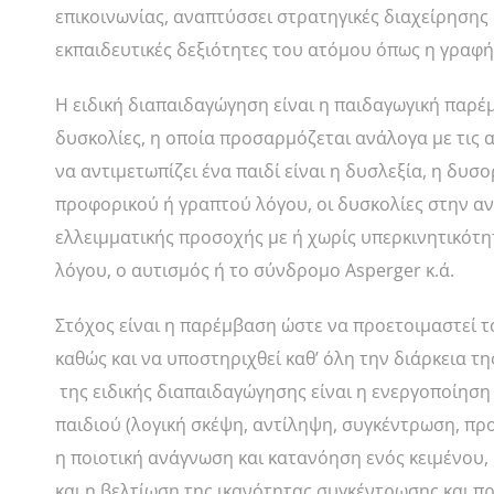
επικοινωνίας, αναπτύσσει στρατηγικές διαχείρησης σ
εκπαιδευτικές δεξιότητες του ατόμου όπως η γραφή,
Η ειδική διαπαιδαγώγηση είναι η παιδαγωγική παρέ
δυσκολίες, η οποία προσαρμόζεται ανάλογα με τις α
να αντιμετωπίζει ένα παιδί είναι η δυσλεξία, η δυ
προφορικού ή γραπτού λόγου, οι δυσκολίες στην αν
ελλειμματικής προσοχής με ή χωρίς υπερκινητικότητ
λόγου, ο αυτισμός ή το σύνδρομο Asperger κ.ά.
Στόχος είναι η παρέμβαση ώστε να προετοιμαστεί το
καθώς και να υποστηριχθεί καθ’ όλη την διάρκεια τ
της ειδικής διαπαιδαγώγησης είναι η ενεργοποίηση
παιδιού (λογική σκέψη, αντίληψη, συγκέντρωση, προ
η ποιοτική ανάγνωση και κατανόηση ενός κειμένου,
και η βελτίωση της ικανότητας συγκέντρωσης και π