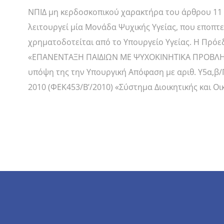
ΝΠΙΔ μη κερδοσκοπικού χαρακτήρα του άρθρου 11 τ
λειτουργεί μία Μονάδα Ψυχικής Υγείας, που εποπτε
χρηματοδοτείται από το Υπουργείο Υγείας. Η Πρό
«ΕΠΑΝΕΝΤΑΞΗ ΠΑΙΔΙΩΝ ΜΕ ΨΥΧΟΚΙΝΗΤΙΚΑ ΠΡΟΒΛΗ
υπόψη της την Υπουργική Απόφαση με αριθ. Υ5α,β/Γ
2010 (ΦΕΚ453/Β’/2010) «Σύστημα Διοικητικής και Ο